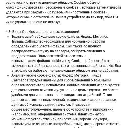
вернетесь и ответите должным образом. Cookies обычно
классифицируются как ‭«сессионные cookies», которые автоматически
удаляются при закрытии браузера или «постоянные cookies»,
которые обычно остаются на Вашем устройстве до тех пор, пока Вы
их не удалите или они не истекут.
4.3. Виды Cookies и аналогичных технологий
Технические/необходимые cookie-файлы: Яндекс Метрика,
Тильда, Callmagnet необходимы для нормальной работы
определенных областей файлы. Они также позволяют
распределять нагрузку на серверы, собирать сведения о
предпочтениях Пользователей относительно
использования файлов cookie и т. д. Cookie-файлы этой категории
включают как файлы сеансов, так и постоянные файлы cookie. Без
этих файлов работают ненадлежащим образом или не работают.
Аналитические cookie-файлы: Яндекс Метрика, Тильда,
Сallmagnet предназначены для сбора сведений о том, каким
образом посетители используют. Данные сведения используются
для составления отчетов и улучшения с целью сделать их более
удобными для использования и следить за их работой. Такие
данные состоят из подключений, технических и агрегированных
данных об использовании, таких как IP-адреса и
общее местоположение, данные об устройстве и приложении
(например, тип, операционная система, идентификатор
мобильного устройства или приложения, версия браузера,
используемые языковые настройки и язык), дата и время отметки