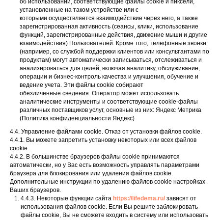
об использовании, соответствующие файлы cookie и пиксели,
установленные на таком устройстве или с
которыми осуществляется взаимодействие через него, а также
зарегистрированная активность (сеансы, клики, использование
функций, зарегистрированные действия, движение мыши и другие
взаимодействия) Пользователей. Кроме того, телефонные звонки
(например, со службой поддержки клиентов или консультантами по
продуктам) могут автоматически записываться, отслеживаться и
анализироваться для целей, включая аналитику, обслуживание,
операции и бизнес-контроль качества и улучшения, обучение и
ведение учета. Эти файлы cookie собирают
обезличенные сведения. Оператор может использовать
аналитические инструменты и соответствующие cookie-файлы
различных поставщиков услуг, основные из них: Яндекс Метрика
(Политика конфиденциальности Яндекс)
4.4. Управление файлами cookie. Отказ от установки файлов cookie.
4.4.1. Вы можете запретить установку некоторых или всех файлов
cookie.
4.4.2. В большинстве браузеров файлы сookie принимаются
автоматически, но у Вас есть возможность управлять параметрами
браузера для блокирования или удаления файлов сookie.
Дополнительные инструкции по удалению файлов cookie настройках
Ваших браузеров.
4.4.3. Некоторые функции сайта
https://lifedema.ru/
зависят от
использования файлов cookie. Если Вы решите заблокировать
файлы сookie, Вы не сможете входить в систему или использовать